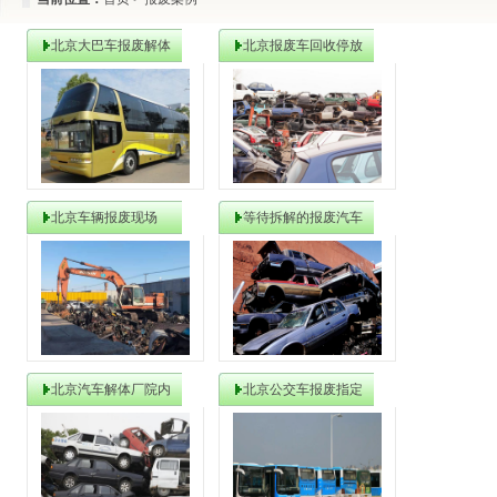
北京大巴车报废解体
北京报废车回收停放
区
北京车辆报废现场
等待拆解的报废汽车
北京汽车解体厂院内
北京公交车报废指定
解体厂