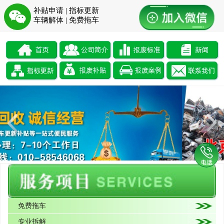
补贴申请 | 指标更新
车辆解体 | 免费拖车
免费拖车
专业拆解