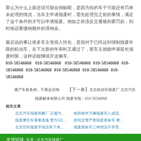
那么为什么上面还说可能会倒贴呢，是因为你的车子可能还有罚单
未处理的情况，当车主申请报废时，需先处理完之前的事情，满足
了这个条件的才可以申请报废。例如之前违反交通规则要罚款，到
时候还要缴纳额外的滞纳金。
最后说的事让很多车主觉得人性化，是指对于已经达到强制报废年
限的机动车，在下次新的年审时又通过了，那车主就能申请延长报
废时限，这样还能继续开这辆车。
010-58546068 010-58546068 010-58546068 010-58546068 010-
58546068 010-58546068 010-58546068 010-58546068 010-
58546068
【下一条】
僵尸车新条例，不看必后悔
北京机动车报废厂 北京汽车
报废解体有限公司 报废专线：010-58546068
相关文章
北京汽车报废拆解厂 正规汽车报废厂 热线：01058546068
南昌每年万辆报废车八成流入黑市 正规企业连年亏损
报废摩托车肇事逃逸 警方6日成功破案
郑州交警严查报废黄标车 摩托车被纳入查处范围
北京旧车报废手续没有下来,能办新车牌子吗
报废黄标车三种情况不享受补贴
友情链接:
百度
-
北京汽车报废厂