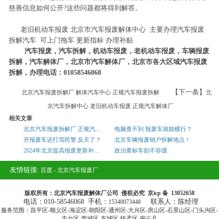
慈善信息如何公开?这些问题都将得到解答。
老旧机动车报废 北京市汽车报废解体中心 主要办理汽车报废
拆解汽车 可上门拖车 更新指标 办理补贴
汽车报废，汽车拆解，机动车报废，老机动车报废，车辆报废
拆解，汽车解体厂，北京市汽车解体厂，北京市各大区域汽车报废
拆解，办理电话：01058546068
【下一条】
北京汽车报废拆解厂 解体汽车中心 正规汽车报废拆解
北
京汽车拆解中心 老旧机动车报废 正规汽车解体厂
相关文章
北京汽车报废拆解厂 正规汽车报废厂 热线：01058546068
电脑查不到 报废车就能横行？
开报废车还打骂民警 反天了？
北京车辆报废销户拆解地点！
2024年北京提高报废更新补贴标准
政治黄标车刻不容缓
友情链接:
百度
-
北京汽车报废厂
版权所有：北京汽车报废解体厂公司 侵权必究 京icp 备 13052658
电话：010-58546068 手机：
联系人：陈经理
15340073448
服务范围：昌平区-顺义区-海淀区-朝阳区-通州区-大兴区-房山区-石景山区-门头沟区-
丰台区-西城区-东城区-怀柔区-密云县