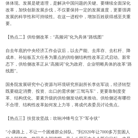
体体现。发展是硬道理，是解决中国问题的关键。要继续全面深化
改革，加快创新发展步伐，不仅要保持一定的发展速度，更要强调
发展的科学性和可持续性。在这一进程中，增加百姓获得感至关重
要。
【热点二】供给侧改革：“高频词”化为具体“路线图”
自去年底的中央经济工作会议后，以去产能、去库存、去杠杆、降
成本、补短板五大任务为重点的供给侧结构性改革正式启动。新常
态下，供给侧改革正从“高频词”化为政府、企业明晰具体的改革“路
线图”。
国务院发展研究中心资源与环境研究所副所长李佐军说，经济转型
既要稳定消费、投资、出口的需求侧“三驾马车”，更要靠制度变
革、结构优化、要素升级的供给侧发动机来推动。供给侧还有哪些
不合理、结构性改革如何发上力等，将成代表委员讨论焦点。
【热点三】扶贫攻坚战：吹响冲锋号立下“军令状”
“小康路上，不让一个困难群众掉队。”到2020年让7000多万贫困人