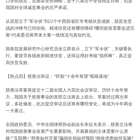
口全部脱贫，贫困县全部摘帽，是十八届五中全会既定目标，也是
我国对全球减贫事业的庄严承诺。
从层层立下“军令状”到22个中西部省区市考核扶贫成效，脱贫攻坚
战的冲锋号已经吹响。精准扶贫还有哪些障碍?哪些政策需要改进完
善?代表委员将带来大量一线情况与真知灼见。
国务院发展研究中心研究员张立群表示，立下“军令状”，关键看执
行。要督导各级政府精准扶贫，还得运用好考核“指挥棒”，真正提
高扶贫实效。
【热点四】慈善法审议：“怀胎”十余年有望“呱呱落地”
慈善法草案将提交十二届全国人大四次会议审议。历经十余年努
力，我国关于慈善事业的首部立法将走上前台。草案经过两次审
议，多处修改，此次提交审议后还将有哪些变化，将成为今年两会
一大看点。
全国政协委员、中华全国律师协会副会长朱征夫表示，慈善立法将
对我国慈善事业发展产生重要影响。开展募捐的主体需要什么资
格?“互联网+”慈善如何开展?骗捐诈捐如何预防?税收优惠如何实施?