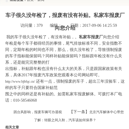
车子很久没年检了，报废有没有补贴。私家车报废厂
访问量：
379
编辑：
日期：2017-09-06 14:25:59
向您介绍
我的车子很久没年检了，有没有补贴，。
私家车报废厂
向您介绍
年检是每个车子都得经历的事情，尾气排放标准不同，安全指数不
同，定期年检的时间也不同，那么，很久没年检了，导致强制报废
的车子指标能保留吗？同样补贴能保留吗？指标跟年检没有什么关
系，还是能完完整整的打
出指标，补贴跟年检也没有什么太大的关系，只是跟国家政策有关
系，具体2017年报废汽车政策您观看本公司网站即可。
还有一点，强制报废的车子，超出三年没验车，这
http://www.bjbfqc.cn/
样的车子只要符合国家补贴范
围之中的同样还是有补贴的。如需私家车报废解体。可拨打本厂电
话：010-58546068
【下一条】
因台风影响，报废车辆可办退税
北京汽车解体中心带您
了解：转眼之间入秋，汽车该如何保养？
相关文章